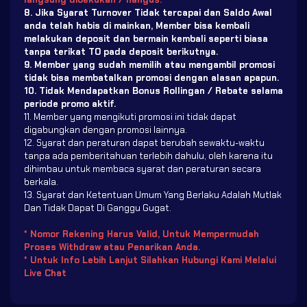
8. Jika Syarat Turnover Tidak tercapai dan Saldo Awal
anda telah habis di mainkan, Member bisa kembali
melakukan deposit dan bermain kembali seperti biasa
tanpa terikat TO pada deposit berikutnya.
9. Member yang sudah memilih atau mengambil promosi
tidak bisa membatalkan promosi dengan alasan apapun.
10. Tidak Mendapatkan Bonus Rollingan / Rebate selama
periode promo aktif.
11. Member yang mengikuti promosi ini tidak dapat
digabungkan dengan promosi lainnya.
12. Syarat dan peraturan dapat berubah sewaktu-waktu
tanpa ada pemberitahuan terlebih dahulu, oleh karena itu
dihimbau untuk membaca syarat dan peraturan secara
berkala.
13. Syarat dan Ketentuan Umum Yang Berlaku Adalah Mutlak
Dan Tidak Dapat Di Ganggu Gugat.
* Nomor Rekening Harus Valid, Untuk Mempermudah
Proses Withdraw atau Penarikan Anda.
* Untuk Info Lebih Lanjut Silahkan Hubungi Kami Melalui
Live Chat