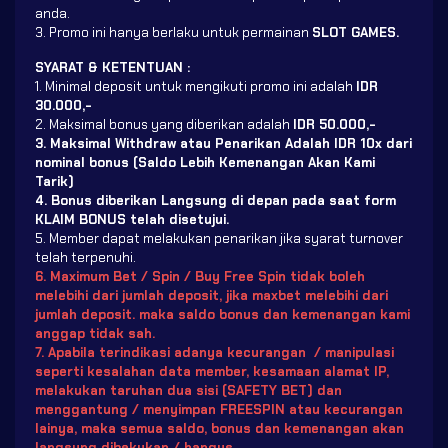
anda.
3. Promo ini hanya berlaku untuk permainan
SLOT GAMES.
SYARAT & KETENTUAN :
1. Minimal deposit untuk mengikuti promo ini adalah
IDR
30.000,-
2. Maksimal bonus yang diberikan adalah
IDR 50.000,-
3. Maksimal Withdraw atau Penarikan Adalah IDR 10x dari
nominal bonus (Saldo Lebih Kemenangan Akan Kami
Tarik)
4. Bonus diberikan Langsung di depan pada saat form
KLAIM BONUS telah disetujui.
5. Member dapat melakukan penarikan jika syarat turnover
telah terpenuhi.
6. Maximum Bet / Spin / Buy Free Spin tidak boleh
melebihi dari jumlah deposit, jika maxbet melebihi dari
jumlah deposit. maka saldo bonus dan kemenangan kami
anggap tidak sah.
7. Apabila terindikasi adanya kecurangan / manipulasi
seperti kesalahan data member, kesamaan alamat IP,
melakukan taruhan dua sisi (SAFETY BET) dan
menggantung / menyimpan FREESPIN atau kecurangan
lainya, maka semua saldo, bonus dan kemenangan akan
langsung dibekukan / hangus.