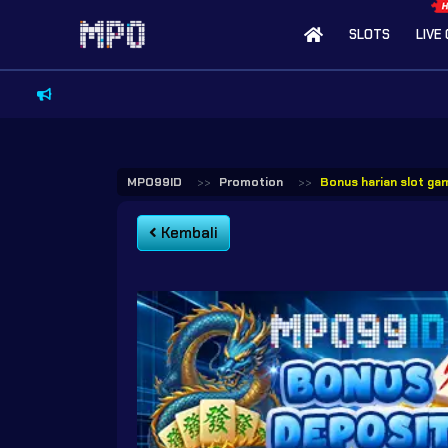
SLOTS
LIVE
MPO99ID
Promotion
Bonus harian slot ga
Kembali