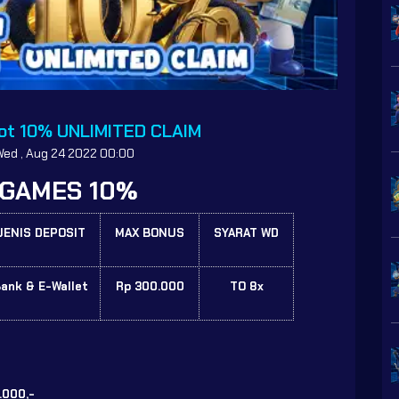
lot 10% UNLIMITED CLAIM
ed , Aug 24 2022 00:00
 GAMES 10%
ENIS DEPOSIT
MAX BONUS
SYARAT WD
ank & E-Wallet
Rp 300.000
TO 8x
.000,-