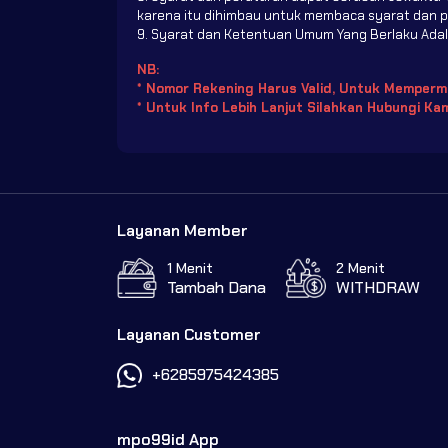
karena itu dihimbau untuk membaca syarat dan p
9. Syarat dan Ketentuan Umum Yang Berlaku Adal
NB:
* Nomor Rekening Harus Valid, Untuk Memperm
* Untuk Info Lebih Lanjut Silahkan Hubungi Kam
Layanan Member
1
Menit
2
Menit
Tambah Dana
WITHDRAW
Layanan Customer
+6285975424385
mpo99id App