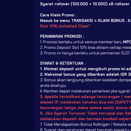
Syarat rollover (100.000 + 10.000) x8 rollover
Cara Klaim Promo :
Masuk ke menu TRANSAKSI > KLAIM BONUS , Ke
Slot 10% Unlimited Claim"
PENAWARAN PROMOSI :
1. Promosi berlaku untuk semua member baru
MPO
2. Promo Deposit Slot 10% bisa diklaim setiap mel
3. Promo ini hanya berlaku untuk permainan SLOT
SYARAT & KETENTUAN :
1. Minimal deposit untuk mengikuti promo ini a
2. Maksimal bonus yang diberikan adalah IDR 
3. Bonus akan langsung diberikan kedalam domp
anda disetujui.
4. Member dapat melakukan penarikan jika syarat 
5. Apabila terindikasi adanya kecurangan / m
alamat IP, melakukan taruhan dua sisi (SAFE
kecurangan lainya, maka semua saldo, bonus 
6. Jika Syarat Turnover Tidak tercapai dan Sa
melakukan deposit dan bermain kembali sepert
7. Tidak Mendapatkan Bonus Rollingan / Rebate se
8. Syarat dan peraturan dapat berubah sewaktu-