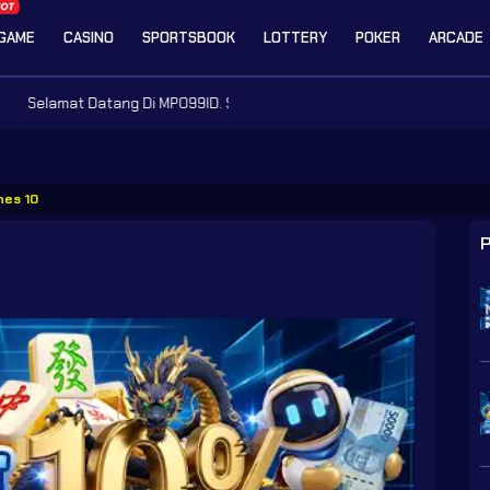
 GAME
CASINO
SPORTSBOOK
LOTTERY
POKER
ARCADE
Selamat Datang Di MPO99ID. Sebagai Penyedia Game Online Resmi Depo
mes 10
P