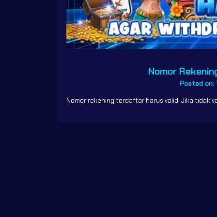
Nomor Rekening
Posted on:
Nomor rekening terdaftar harus valid, Jika tidak v