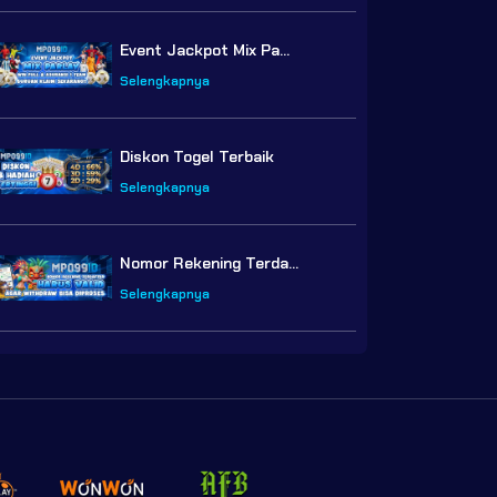
Event Jackpot Mix Pa...
Selengkapnya
Diskon Togel Terbaik
Selengkapnya
Nomor Rekening Terda...
Selengkapnya