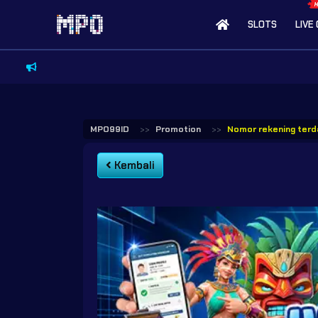
SLOTS
LIVE
MPO99ID
Promotion
Nomor rekening terda
Kembali