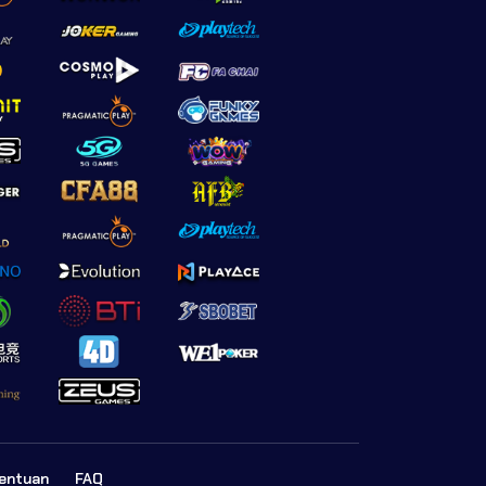
entuan
FAQ